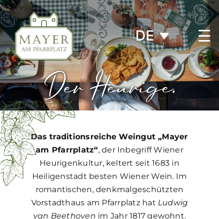
Zum
Inhalt
DE
springen
Der Heurige.
Das traditionsreiche Weingut „Mayer
am Pfarrplatz“
, der Inbegriff Wiener
Heurigenkultur, keltert seit 1683 in
Heiligenstadt besten Wiener Wein. Im
romantischen, denkmalgeschützten
Vorstadthaus am Pfarrplatz hat
Ludwig
van Beethoven
im Jahr 1817 gewohnt.